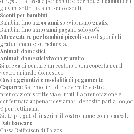
di 1,75 €. La tassa è per ospite e per notte. I bambini e i
giovani sotto i 14 anni sono esenti.
Sconti per bambini
Bambini fino a
2,99 anni
soggiornano
gratis
.
Bambini fino a
11,9 anni
pagano solo
50%
.
Attrezzature per bambini piccoli
sono disponibili
gratuitamente su richiesta.
Animali domestici
Animali domestici vivono gratuito
Si prega di portare un cestino o una coperta per il
vostro animale domestico.
Costi aggiuntivi e modalità di pagamento
Caparra:
Saremo lieti di ricevere le vostre
prenotazioni scritte via e-mail. La prenotazione è
confermata appena riceviamo il deposito pari a 100,00
€ per settimana.
Siete pregati di inserire il vostro nome come causale.
Dati bancari
:
Cassa Raiffeisen di Falzes