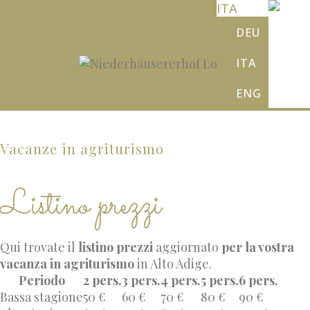
ITA
DEU
ITA
ENG
Vacanze in agriturismo
Listino prezzi
Qui trovate il
listino prezzi
aggiornato
per la vostra
vacanza in agriturismo
in Alto Adige.
Periodo
2 pers.
3 pers.
4 pers.
5 pers.
6 pers.
Bassa stagione
50 €
60 €
70 €
80 €
90 €