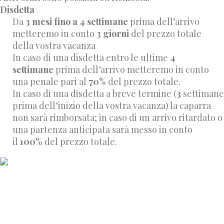
Disdetta
Da
3 mesi fino a 4 settimane
prima dell’arrivo
metteremo in conto
3 giorni
del prezzo totale
della vostra vacanza
In caso di una disdetta entro le ultime
4
settimane
prima dell’arrivo metteremo in conto
una penale pari al
70%
del prezzo totale.
In caso di una disdetta a breve termine (
3
settimane
prima dell’inizio della vostra vacanza) la caparra
non sarà rimborsata; in caso di un arrivo ritardato o
una partenza anticipata sarà messo in conto
il
100%
del prezzo totale.
Maso Niederhäusererhof
Elmar Mayr
Via Niederhäuserer 12, 39030 Falzes
Trentino / Alto Adige