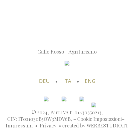
Tel. +39 340 7907243
E-mail: info@niederhaeusererhof.com
Part.IVA IT01430350213
COME ARRIVARE
Appartamenti
Prezzi e servizi
Richiesta
Gallo Rosso - Agriturismo
DEU
•
ITA
•
ENG
© 2024, Part.IVA IT01430350213,
CIN: IT021030B5OW3MDV6B, –
Cookie Impostazioni
–
Impressum
•
Privacy
• created by
WERBESTUDIO.IT