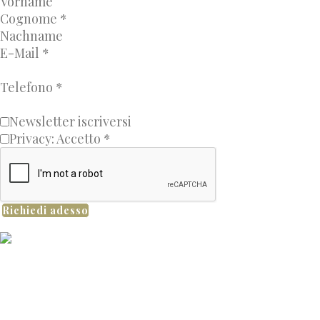
Cognome
*
E-Mail
*
Telefono
*
Newsletter iscriversi
Privacy: Accetto
*
Richiedi adesso
Maso Niederhäusererhof
Elmar Mayr
Via Niederhäuserer 12, 39030 Falzes