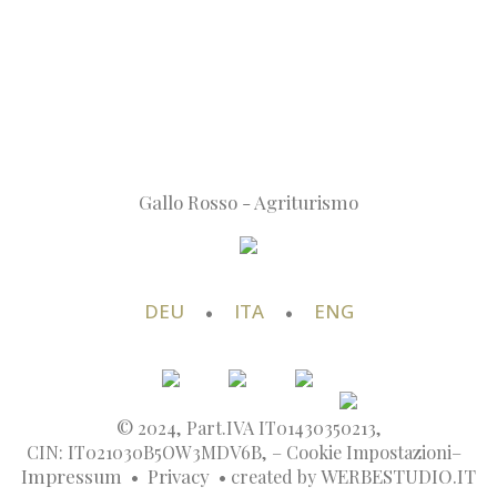
Trentino / Alto Adige
Tel. +39 340 7907243
E-mail: info@niederhaeusererhof.com
Part.IVA IT01430350213
COME ARRIVARE
Appartamenti
Prezzi e servizi
Richiesta
Gallo Rosso - Agriturismo
DEU
•
ITA
•
ENG
© 2024, Part.IVA IT01430350213,
CIN: IT021030B5OW3MDV6B, –
Cookie Impostazioni
–
Impressum
•
Privacy
• created by
WERBESTUDIO.IT